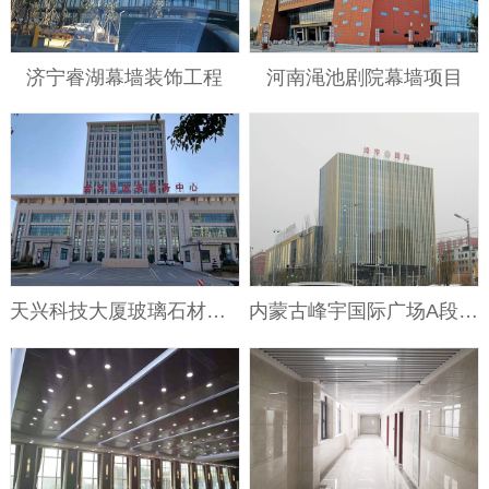
济宁睿湖幕墙装饰工程
河南渑池剧院幕墙项目
天兴科技大厦玻璃石材幕墙工程
内蒙古峰宇国际广场A段外墙装饰工程